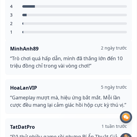
4
3
2
1
2 ngày trước
MinhAnh89
“Trò chơi quá hấp dẫn, mình đã thắng lớn đến 10
triệu đồng chỉ trong vài vòng chơi!”
5 ngày trước
HoaLanVIP
“Gameplay mượt mà, hiệu ứng bắt mắt. Mỗi lần
cược đều mang lại cảm giác hồi hộp cực kỳ thú vị.”
1 tuần trước
TatDatPro
“Đã thử nhiều game rồi nhưng Bí Ẩn Thuật Giả