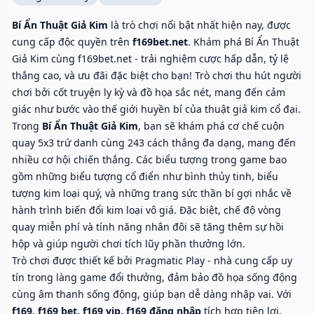
Bí Ẩn Thuật Giả Kim
là trò chơi nổi bật nhất hiện nay, được
cung cấp độc quyền trên
f169bet.net
. Khám phá Bí Ẩn Thuật
Giả Kim cùng f169bet.net - trải nghiệm cược hấp dẫn, tỷ lệ
thắng cao, và ưu đãi đặc biệt cho bạn! Trò chơi thu hút người
chơi bởi cốt truyện ly kỳ và đồ họa sắc nét, mang đến cảm
giác như bước vào thế giới huyền bí của thuật giả kim cổ đại.
Trong
Bí Ẩn Thuật Giả Kim
, bạn sẽ khám phá cơ chế cuộn
quay 5x3 trứ danh cùng 243 cách thắng đa dạng, mang đến
nhiều cơ hội chiến thắng. Các biểu tượng trong game bao
gồm những biểu tượng cổ điển như bình thủy tinh, biểu
tượng kim loại quý, và những trang sức thần bí gợi nhắc về
hành trình biến đổi kim loại vô giá. Đặc biệt, chế độ vòng
quay miễn phí và tính năng nhân đôi sẽ tăng thêm sự hồi
hộp và giúp người chơi tích lũy phần thưởng lớn.
Trò chơi được thiết kế bởi Pragmatic Play - nhà cung cấp uy
tín trong làng game đổi thưởng, đảm bảo đồ họa sống động
cùng âm thanh sống động, giúp bạn dễ dàng nhập vai. Với
f169, f169 bet, f169 vip, f169 đăng nhập
tích hợp tiện lợi,