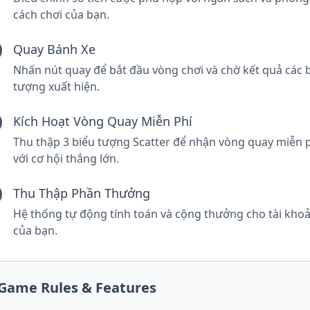
cách chơi của bạn.
Quay Bánh Xe
Nhấn nút quay để bắt đầu vòng chơi và chờ kết quả các 
tượng xuất hiện.
Kích Hoạt Vòng Quay Miễn Phí
Thu thập 3 biểu tượng Scatter để nhận vòng quay miễn 
với cơ hội thắng lớn.
Thu Thập Phần Thưởng
Hệ thống tự động tính toán và cộng thưởng cho tài kho
của bạn.
Game Rules & Features