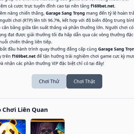
ệm cá cược trực tuyến đỉnh cao tại nền tảng
f169bet.net
.
tiềm năng chiến thắng,
Garage Sang Trọng
mang đến tỷ lệ hoàn tr
người chơi (RTP) lên tới 96.7%, kết hợp với độ biến động trung bìn
 cân bằng giữa tần suất thắng và phần thưởng lớn. Người chơi có
ọng đạt được giải thưởng tối đa hấp dẫn qua các vòng thưởng đặc 
huỗi chiến thắng liên tiếp.
 bắt đầu hành trình quay thưởng đẳng cấp cùng
Garage Sang Trọ
y trên
f169bet.net
để tận hưởng trải nghiệm chơi game cực kỳ mư
à nhận các phần thưởng VIP đặc biệt chỉ có tại đây!
Chơi Thử
Chơi Thật
ò Chơi Liên Quan