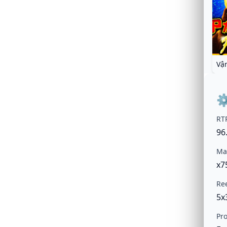
⚙
RT
96
Ma
x7
Re
5x
Pro