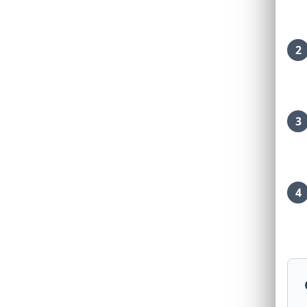
2
3
4