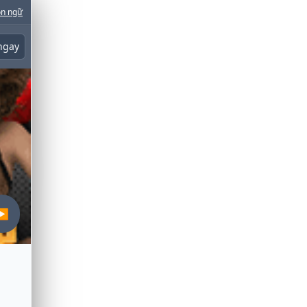
n ngữ
ngay
▶