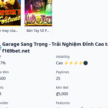
Vận may của Gấu trúc
Bàn Tay Số Phận
Garage Sang Trọng - Trải Nghiệm Đỉnh Cao t
️
f169bet.net
P
Volatility
.7%
Cao ⚡⚡⚡⚡🌑
x Win
Paylines
500
25
els
Min Bet
3
₫5,000
vider
Features