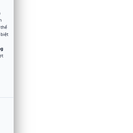
ả
h
 thể
biệt
ng
ợt