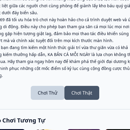
 liệt giữa các người chơi cùng phòng để giành lấy kho báu quý gi
 dưới đáy biển sâu.
69 đã tối ưu hóa trò chơi này hoàn hảo cho cả trình duyệt web và 
 di động. Điều này cho phép bạn tham gia săn cá mọi lúc mọi nơ
g gặp hiện tượng giật lag, đảm bảo mọi thao tác điều khiển súng
 mà và chính xác tuyệt đối trên mọi kích thước màn hình.
bạn đang tìm kiếm một hình thức giải trí vừa thư giãn vừa có khả
g kiếm thưởng hấp dẫn, KA BẮN CÁ MỖI NGÀY là lựa chọn không t
ua. Hãy tham gia ngay hôm nay để khám phá thế giới đại dương k
hinh phục những cột mốc điểm số kỷ lục cùng cộng đồng cược thủ
g.
Chơi Thử
Chơi Thật
ò Chơi Tương Tự