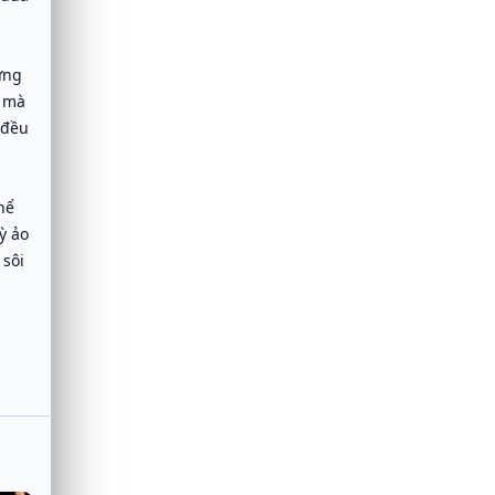
á
ứng
i mà
 đều
hể
ỳ ảo
 sôi