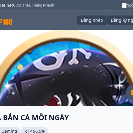
bet.net
Cược Thật, Thắng Nhanh
Ngô
Đăng nhập
Đăng ký n
 BẮN CÁ MỖI NGÀY
 Gaming
RTP 96.5%