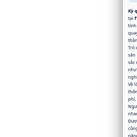
Kỳ 
tại
f
tính
quay
thắ
Trò 
sân
sắc 
như 
ngh
Về l
thốn
phí,
Ngườ
nhan
Được
công
năng