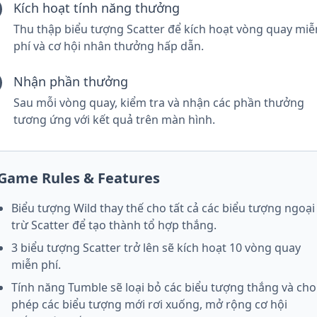
Kích hoạt tính năng thưởng
Thu thập biểu tượng Scatter để kích hoạt vòng quay miễ
phí và cơ hội nhân thưởng hấp dẫn.
Nhận phần thưởng
Sau mỗi vòng quay, kiểm tra và nhận các phần thưởng
tương ứng với kết quả trên màn hình.
Game Rules & Features
Biểu tượng Wild thay thế cho tất cả các biểu tượng ngoại
trừ Scatter để tạo thành tổ hợp thắng.
3 biểu tượng Scatter trở lên sẽ kích hoạt 10 vòng quay
miễn phí.
Tính năng Tumble sẽ loại bỏ các biểu tượng thắng và cho
phép các biểu tượng mới rơi xuống, mở rộng cơ hội