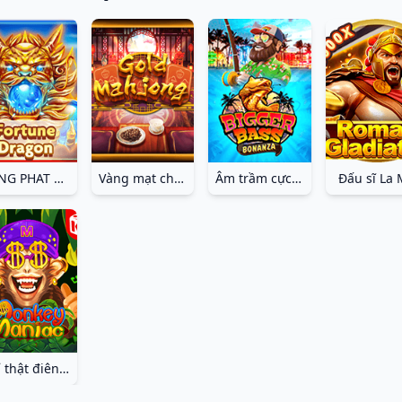
LONG PHAT TÀI
Vàng mạt chược
Âm trầm cực lớn
Đấu sĩ La
Khỉ thật điên rồ