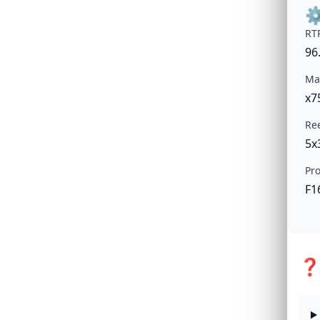
⚙
RT
96
Ma
x7
Re
5x
Pro
F1