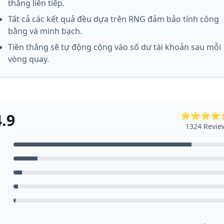
thắng liên tiếp.
Tất cả các kết quả đều dựa trên RNG đảm bảo tính công
bằng và minh bạch.
Tiền thắng sẽ tự động cộng vào số dư tài khoản sau mỗi
vòng quay.
4.9
⭐⭐⭐⭐
1324 Revie