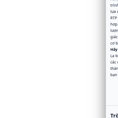
trìn
lựa 
RTP 
hợp 
lượn
giác
cơ b
Hãy
La 
các 
thàn
bạn
Tr