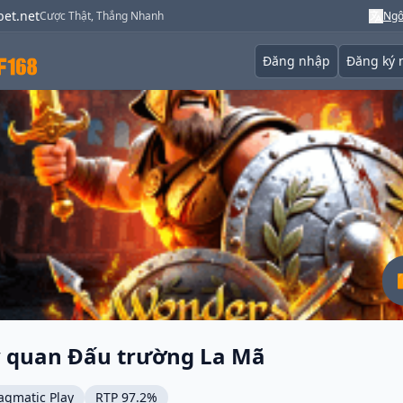
bet.net
Cược Thật, Thắng Nhanh
Ngô
Đăng nhập
Đăng ký 
 quan Đấu trường La Mã
agmatic Play
RTP 97.2%