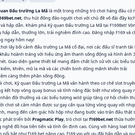
quan Đấu trường La Mã
là một trong những trò chơi hàng đầu có 
169bet.net
, thu hút đông đảo người chơi với chủ đề võ đài đầy kịc
 và hấp dẫn. Khám phá Kỳ quan Đấu trường La Mã tại F169Bet! Vò
 hấp dẫn, thưởng lớn, trải nghiệm đỉnh cao. Đăng nhập F169 và c
ng ngay hôm nay!
chơi lấy bối cảnh đấu trường La Mã cổ đại, nơi các đấu sĩ tranh tài 
 khấu hoành tráng với hiệu ứng âm thanh sống động và hình ảnh 
nét. Giao diện game thiết kế mang đậm chất lịch sử với các biểu t
kiếm, khiên, mũ la mã và các chiến binh dũng mãnh khiến trải
iệm càng thêm phần sống động.
ối chơi, Kỳ quan Đấu trường La Mã vận hành theo cơ chế slot truyề
g kết hợp vòng quay bonus và tính năng đặc biệt như vòng quay 
 nhân đôi thưởng và các biểu tượng wild giúp tăng cơ hội chiến th
i chơi sẽ cảm nhận được sự gay cấn qua từng vòng quay với nhị
h, mang đến cảm giác hồi hộp như đang bước vào trận đấu thật 
 phát triển bởi
Pragmatic Play
, trò chơi tại
f169bet.net
thừa hưở
 nghệ đồ họa tiên tiến và tính ổn định cao. Cùng với hàng loạt tín
 nổi bật như f169 bet nâng cao, f169 vip với ưu đãi hấp dẫn và qu