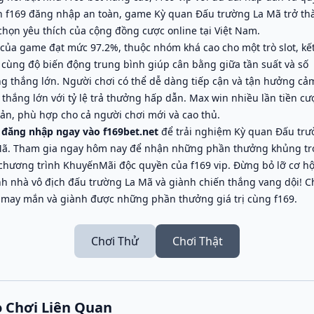
h f169 đăng nhập an toàn, game Kỳ quan Đấu trường La Mã trở th
chọn yêu thích của cộng đồng cược online tại Việt Nam.
của game đạt mức 97.2%, thuộc nhóm khá cao cho một trò slot, kế
cùng độ biến động trung bình giúp cân bằng giữa tần suất và số
g thắng lớn. Người chơi có thể dễ dàng tiếp cận và tận hưởng cả
 thắng lớn với tỷ lệ trả thưởng hấp dẫn. Max win nhiều lần tiền cư
ản, phù hợp cho cả người chơi mới và cao thủ.
 đăng nhập ngay vào f169bet.net
để trải nghiệm Kỳ quan Đấu tr
Mã. Tham gia ngay hôm nay để nhận những phần thưởng khủng t
chương trình KhuyếnMãi độc quyền của f169 vip. Đừng bỏ lỡ cơ hộ
h nhà vô địch đấu trường La Mã và giành chiến thắng vang dội! C
 may mắn và giành được những phần thưởng giá trị cùng f169.
Chơi Thử
Chơi Thật
ò Chơi Liên Quan