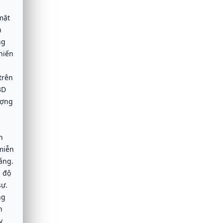
mặt
h
ng
hiến
trên
3D
ượng
n
miễn
ắng.
p độ
sự.
ng
h
y