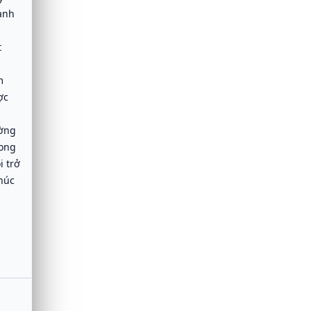
ành
t
m
ợc
ường
rong
i trở
húc