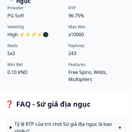
ngục
Provider
RTP
PG Soft
96.75%
Volatility
Max Win
High ⚡⚡⚡⚡🌑
x10000
Reels
Paylines
5x3
243
Min Bet
Features
0.10 VND
Free Spins, Wilds,
Multipliers
❓
FAQ - Sứ giả địa ngục
Tỷ lệ RTP của trò chơi Sứ giả địa ngục là bao
▼
nhiêu?