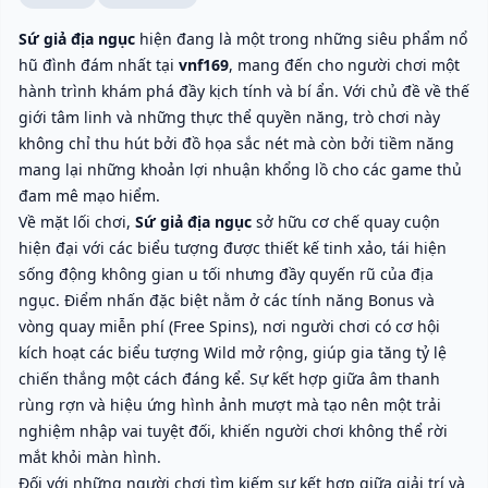
Sứ giả địa ngục
hiện đang là một trong những siêu phẩm nổ
hũ đình đám nhất tại
vnf169
, mang đến cho người chơi một
hành trình khám phá đầy kịch tính và bí ẩn. Với chủ đề về thế
giới tâm linh và những thực thể quyền năng, trò chơi này
không chỉ thu hút bởi đồ họa sắc nét mà còn bởi tiềm năng
mang lại những khoản lợi nhuận khổng lồ cho các game thủ
đam mê mạo hiểm.
Về mặt lối chơi,
Sứ giả địa ngục
sở hữu cơ chế quay cuộn
hiện đại với các biểu tượng được thiết kế tinh xảo, tái hiện
sống động không gian u tối nhưng đầy quyến rũ của địa
ngục. Điểm nhấn đặc biệt nằm ở các tính năng Bonus và
vòng quay miễn phí (Free Spins), nơi người chơi có cơ hội
kích hoạt các biểu tượng Wild mở rộng, giúp gia tăng tỷ lệ
chiến thắng một cách đáng kể. Sự kết hợp giữa âm thanh
rùng rợn và hiệu ứng hình ảnh mượt mà tạo nên một trải
nghiệm nhập vai tuyệt đối, khiến người chơi không thể rời
mắt khỏi màn hình.
Đối với những người chơi tìm kiếm sự kết hợp giữa giải trí và