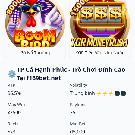
Gà Nổ Thưởng
YGR Tiền Vào Như Nước
TP Cá Hạnh Phúc - Trò Chơi Đỉnh Cao
⚙️
Tại f169bet.net
RTP
Volatility
96.5%
Trung bình ⚡⚡⚡🌑🌑
Max Win
Paylines
x7500
25
Reels
Min Bet
5x3
₫5,000