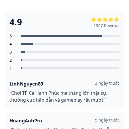
4.9
⭐⭐⭐⭐⭐
1347 Reviews
5
4
3
2
1
3 ngày trước
LinhNguyen89
“Chơi TP Cá Hạnh Phúc mà thắng lớn thật sự,
thưởng cực hấp dẫn và gameplay rất mượt!”
5 ngày trước
HoangAnhPro