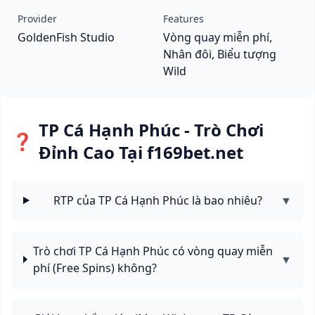
Provider
Features
GoldenFish Studio
Vòng quay miễn phí,
Nhân đôi, Biểu tượng
Wild
TP Cá Hạnh Phúc - Trò Chơi
❓
Đỉnh Cao Tại f169bet.net
RTP của TP Cá Hạnh Phúc là bao nhiêu?
▼
Trò chơi TP Cá Hạnh Phúc có vòng quay miễn
▼
phí (Free Spins) không?