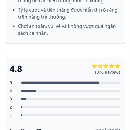
thắng để các biểu tượng mới rơi xuống.
Tỷ lệ cược và tiền thắng được hiển thị rõ ràng
trên bảng trả thưởng.
Chơi an toàn, vui vẻ và không vượt quá ngân
sách cá nhân.
4.8
⭐⭐⭐⭐⭐
1376 Reviews
5
4
3
2
1