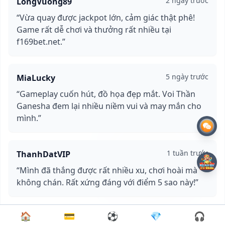
2 ngày trước
LongVuong89
“Vừa quay được jackpot lớn, cảm giác thật phê!
Game rất dễ chơi và thưởng rất nhiều tại
f169bet.net.”
5 ngày trước
MiaLucky
“Gameplay cuốn hút, đồ họa đẹp mắt. Voi Thần
Ganesha đem lại nhiều niềm vui và may mắn cho
mình.”
1 tuần trước
ThanhDatVIP
“Mình đã thắng được rất nhiều xu, chơi hoài mà
không chán. Rất xứng đáng với điểm 5 sao này!”
🏠
💳
⚽
💎
🎧