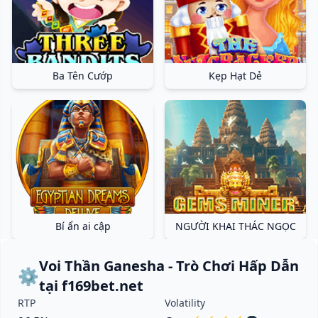
Ba Tên Cướp
Kẹp Hạt Dẻ
Bí ẩn ai cập
NGƯỜI KHAI THÁC NGỌC
Voi Thần Ganesha - Trò Chơi Hấp Dẫn
⚙️
tại f169bet.net
RTP
Volatility