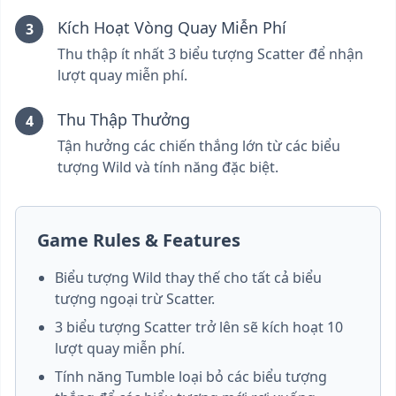
Kích Hoạt Vòng Quay Miễn Phí
3
Thu thập ít nhất 3 biểu tượng Scatter để nhận
lượt quay miễn phí.
Thu Thập Thưởng
4
Tận hưởng các chiến thắng lớn từ các biểu
tượng Wild và tính năng đặc biệt.
Game Rules & Features
Biểu tượng Wild thay thế cho tất cả biểu
tượng ngoại trừ Scatter.
3 biểu tượng Scatter trở lên sẽ kích hoạt 10
lượt quay miễn phí.
Tính năng Tumble loại bỏ các biểu tượng