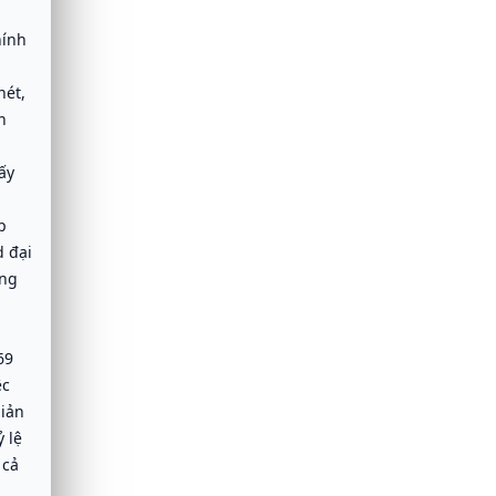
hính
nét,
n
ấy
i
p
d đại
ùng
69
ệc
giản
ỷ lệ
 cả