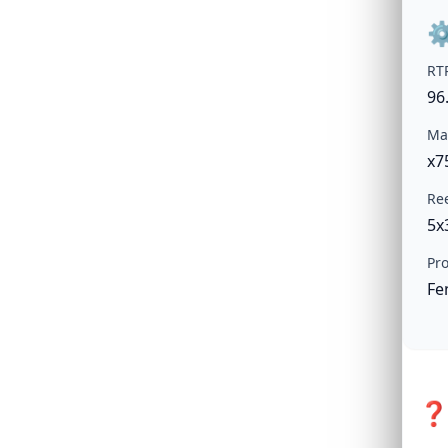
⚙
RT
96
Ma
x7
Re
5x
Pro
Fe