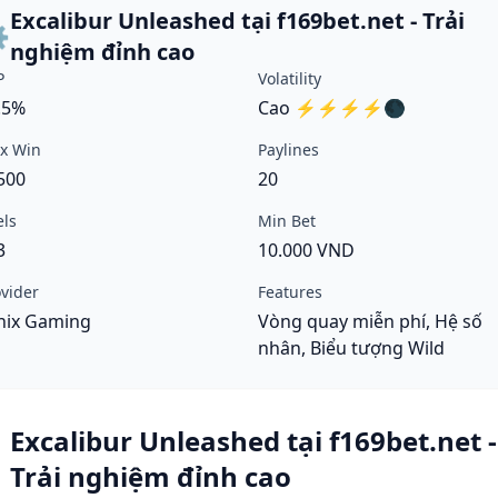
Excalibur Unleashed tại f169bet.net - Trải
️
nghiệm đỉnh cao
P
Volatility
.5%
Cao ⚡⚡⚡⚡🌑
x Win
Paylines
500
20
els
Min Bet
3
10.000 VND
vider
Features
nix Gaming
Vòng quay miễn phí, Hệ số
nhân, Biểu tượng Wild
Excalibur Unleashed tại f169bet.net -
❓
Trải nghiệm đỉnh cao