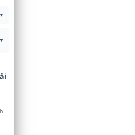
▼
▼
ải
ch