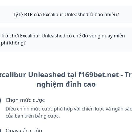
Tỷ lệ RTP của Excalibur Unleashed là bao nhiêu?
Trò chơi Excalibur Unleashed có chế độ vòng quay miễn
phí không?
xcalibur Unleashed tại f169bet.net - Tr
nghiệm đỉnh cao
Chọn mức cược
Điều chỉnh mức cược phù hợp với chiến lược và ngân sá
của bạn trên bảng cược.
Quay các cuộn