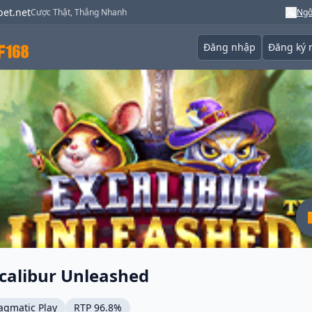
bet.net
Cược Thật, Thắng Nhanh
Ngô
Đăng nhập
Đăng ký 
calibur Unleashed
agmatic Play
RTP 96.8%